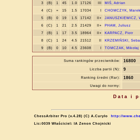
3
(B)
1
45
1.0
17126
III
MIŚ, Adrian
4
(C)
=
15
1.5
17034
I
CHOMCZYK, Mare
5
(B)
0
19
1.5
17142
II+
JANUSZKIEWICZ, W
6
(C)
1
21
2.5
21429
II+
PHAM, Juliusz
7
(B)
1
17
3.5
18964
II+
KARPACZ, Piotr
8
(C)
1
24
4.5
21512
II
KRZEMIŃSKI, Seba
9
(B)
0
10
4.5
23608
I
TOMCZAK, Mikołaj
16800
Suma rankingów przeciwników:
9
Liczba partii (N):
1860
Ranking średni (Rar):
Uwagi do normy:
Data i 
ChessArbiter Pro (v.4.28) (C) A.Curyło
http://www.che
Lic:0039 Właściciel: IA Zenon Chojnicki