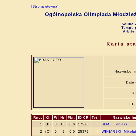
[Strona główna]
Ogólnopolska Olimpiada Młodzie
Solina 
Tempo g
Arbite
Karta st
Nazwisko I
Data 
K
ID 
Rnd.
Kl.
W
Nr
Pkt.
ID CR
Tyt.
Nazwisko Im
1
(B)
0
13
0.0
17576
I
SMAL, Tobiasz
2
(C)
0
5
0.0
25375
I
WINIARSKI, Mikołaj