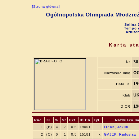
[Strona główna]
Ogólnopolska Olimpiada Młodzie
Solina 
Tempo g
Arbite
Karta st
30
Nr
OG
Nazwisko Imię
19
Data ur.
UK
Klub
19
ID CR
Rnd.
Kl.
W
Nr
Pkt.
ID CR
Tyt.
Nazwisko Im
1
(B)
=
7
0.5
19061
I
LIZAK, Jakub
2
(C)
0
1
0.5
15181
k
GAJEK, Radosław