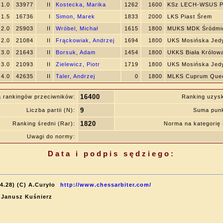
1.0
33977
II
Kostecka, Marika
1262
1600
KSz LECH-WSUS P
1.5
16736
I
Simon, Marek
1833
2000
LKS Piast Śrem
2.0
25903
II
Wróbel, Michał
1615
1800
MUKS MDK Śródmie
2.0
21084
II
Frąckowiak, Andrzej
1694
1800
UKS Mosińska Jed
3.0
21643
II
Borsuk, Adam
1454
1800
UKKS Biała Królow
3.0
21093
II
Zielewicz, Piotr
1719
1800
UKS Mosińska Jed
4.0
42635
II
Taler, Andrzej
0
1800
MLKS Cuprum Quee
16400
 rankingów przeciwników:
Ranking uzys
9
Liczba partii (N):
Suma punk
1820
Ranking średni (Rar):
Norma na kategori
Uwagi do normy:
Data i podpis sędziego:
4.28) (C) A.Curyło
http://www.chessarbiter.com/
: Janusz Kuśnierz