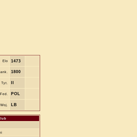
1473
Elo
1800
ank.
II
Tyt.
POL
Fed.
LB
Woj.
lub
ni