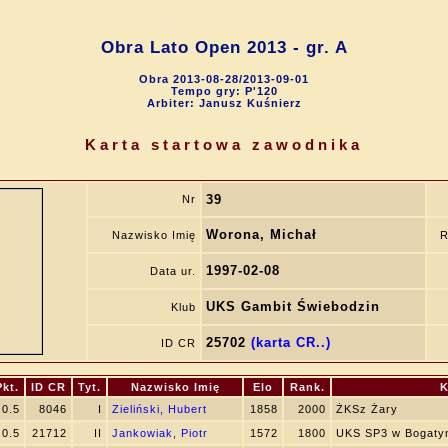
Obra Lato Open 2013 - gr. A
Obra 2013-08-28/2013-09-01
Tempo gry: P'120
Arbiter: Janusz Kuśnierz
Karta startowa zawodnika
39
Nr
Worona, Michał
Nazwisko Imię
R
1997-02-08
Data ur.
UKS Gambit Świebodzin
Klub
25702
(karta CR..)
ID CR
Pkt.
ID CR
Tyt.
Nazwisko Imię
Elo
Rank.
K
0.5
8046
I
Zieliński, Hubert
1858
2000
ŻKSz Żary
0.5
21712
II
Jankowiak, Piotr
1572
1800
UKS SP3 w Bogaty