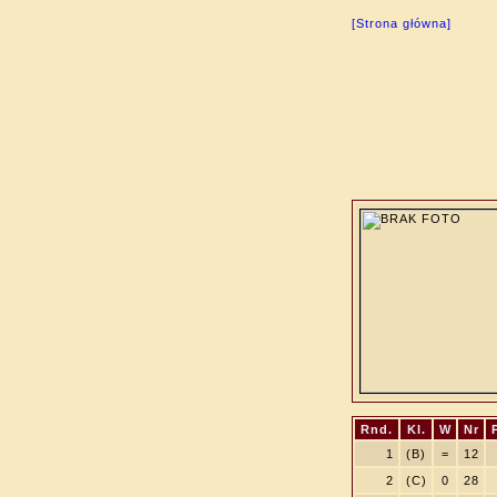
[Strona główna]
Rnd.
Kl.
W
Nr
1
(B)
=
12
2
(C)
0
28