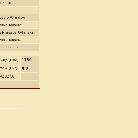
oznań
ście Wrocław
ynka Mosina
a Pruszcz Gdański
ynka Mosina
n 7 Lubin
1780
kany (Ruz)
4.0
tow (Pkt):
ę PZSZACH: