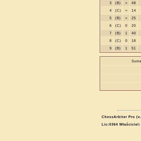
3
(B)
=
48
4
(C)
=
14
5
(B)
=
25
6
(C)
0
20
7
(B)
1
40
8
(C)
0
18
9
(B)
1
51
Suma
ChessArbiter Pro (v.
Lic:0364 Właściciel