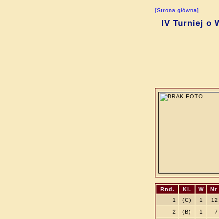
[Strona główna]
IV Turniej o 
Rnd.
Kl.
W
Nr
1
(C)
1
12
2
(B)
1
7