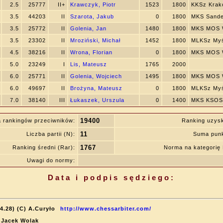
2.5
25777
II+
Krawczyk, Piotr
1523
1800
KKSz Krak
3.5
44203
II
Szarota, Jakub
0
1800
MKS Sande
3.5
25772
II
Golenia, Jan
1480
1800
MKS MOS W
3.5
23302
II
Mroziński, Michał
1452
1800
MLKSz Myś
4.5
38216
II
Wrona, Florian
0
1800
MKS MOS W
5.0
23249
I
Lis, Mateusz
1765
2000
6.0
25771
II
Golenia, Wojciech
1495
1800
MKS MOS W
6.0
49697
II
Brożyna, Mateusz
0
1800
MLKSz Myś
7.0
38140
III
Łukaszek, Urszula
0
1400
MKS KSOS
19400
 rankingów przeciwników:
Ranking uzys
11
Liczba partii (N):
Suma punk
1767
Ranking średni (Rar):
Norma na kategori
Uwagi do normy:
Data i podpis sędziego:
4.28) (C) A.Curyło
http://www.chessarbiter.com/
: Jacek Wolak