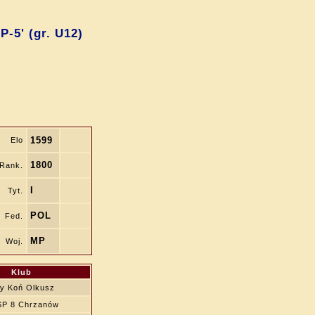
P-5' (gr. U12)
1599
Elo
1800
Rank.
I
Tyt.
POL
Fed.
MP
Woj.
Klub
y Koń Olkusz
SP 8 Chrzanów