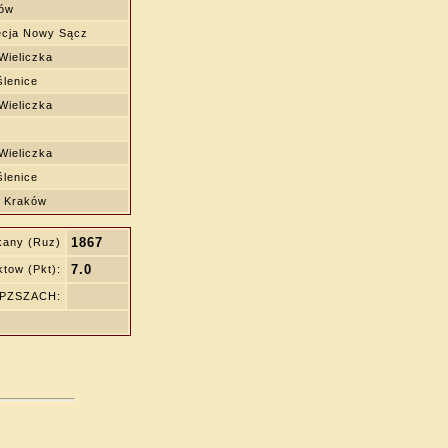
ów
cja Nowy Sącz
ieliczka
lenice
ieliczka
ieliczka
lenice
 Kraków
1867
kany (Ruz)
7.0
tow (Pkt):
ę PZSZACH: