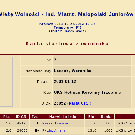
Wieżę Wolności - Ind. Mistrz. Małopolski Juniorów 
Kraków 2013-10-27/2013-10-27
Tempo gry: P'5
Arbiter: Jacek Wolak
Karta startowa zawodnika
2
Nr
Łęczek, Weronika
Nazwisko Imię
2001-01-12
Data ur.
UKS Hetman Koronny Trzebinia
Klub
23052
(karta CR..)
ID CR
Pkt.
ID CR
Tyt.
Nazwisko Imię
Elo
Rank.
1.0
45123
II
Kurek, Dominik
0
1800
UKS Czarn
2.0
28006
II+
Pyzio, Amelia
1318
1600
UKS przy 