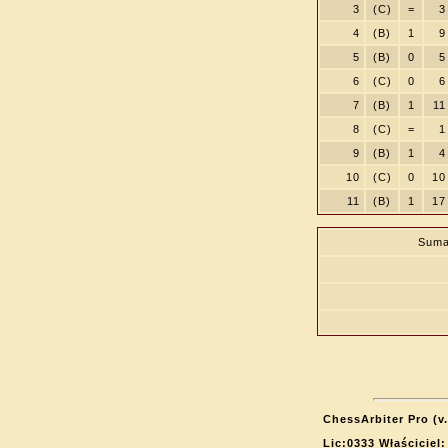
3
(C)
=
3
4
(B)
1
9
5
(B)
0
5
6
(C)
0
6
7
(B)
1
11
8
(C)
=
1
9
(B)
1
4
10
(C)
0
10
11
(B)
1
17
Suma
ChessArbiter Pro (v.
Lic:0333 Właściciel