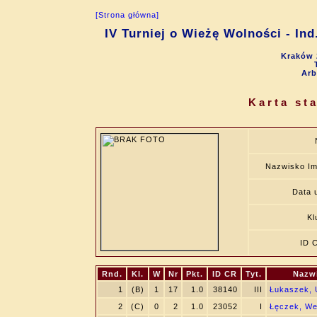
[Strona główna]
IV Turniej o Wieżę Wolności - Ind
Kraków 
Arb
Karta st
Nazwisko Im
Data u
Kl
ID 
Rnd.
Kl.
W
Nr
Pkt.
ID CR
Tyt.
Nazw
1
(B)
1
17
1.0
38140
III
Łukaszek, 
2
(C)
0
2
1.0
23052
I
Łęczek, We