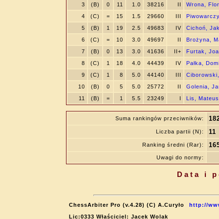
3
(B)
0
11
1.0
38216
II
Wrona, Flor
4
(C)
=
15
1.5
29660
III
Piwowarczy
5
(B)
1
19
2.5
49683
IV
Cichoń, Ja
6
(C)
=
10
3.0
49697
II
Brożyna, M
7
(B)
0
13
3.0
41636
II+
Furtak, Jo
8
(C)
1
18
4.0
44439
IV
Pałka, Dom
9
(C)
1
8
5.0
44140
III
Ciborowski
10
(B)
0
5
5.0
25772
II
Golenia, Ja
11
(B)
=
1
5.5
23249
I
Lis, Mateu
18
Suma rankingów przeciwników:
11
Liczba partii (N):
16
Ranking średni (Rar):
Uwagi do normy:
Data i 
ChessArbiter Pro (v.4.28) (C) A.Curyło
http://ww
Lic:0333 Właściciel: Jacek Wolak