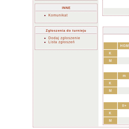
INNE
Komunikat
Zgłoszenia do turnieju
Dodaj zgłoszenie
Lista zgłoszeń
HGM
K
M
m
K
M
II+
K
M