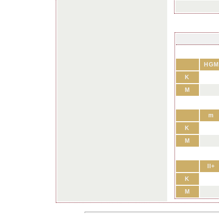
HGM
K
M
m
K
M
II+
K
M