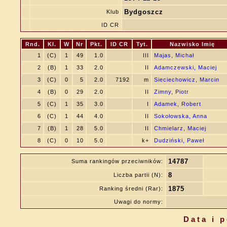
Bydgoszcz
Klub
ID CR
Rnd.
Kl.
W
Nr
Pkt.
ID CR
Tyt.
Nazwisko Imię
1
(C)
1
49
1.0
III
Majas, Michał
2
(B)
1
33
2.0
II
Adamczewski, Maciej
3
(C)
0
5
2.0
7192
m
Sieciechowicz, Marcin
4
(B)
0
29
2.0
II
Zimny, Piotr
5
(C)
1
35
3.0
I
Adamek, Robert
6
(C)
1
44
4.0
II
Sokołowska, Anna
7
(B)
1
28
5.0
II
Chmielarz, Maciej
8
(C)
0
10
5.0
k+
Dudziński, Paweł
14787
Suma rankingów przeciwników:
8
Liczba partii (N):
1875
Ranking średni (Rar):
Uwagi do normy:
Data i 