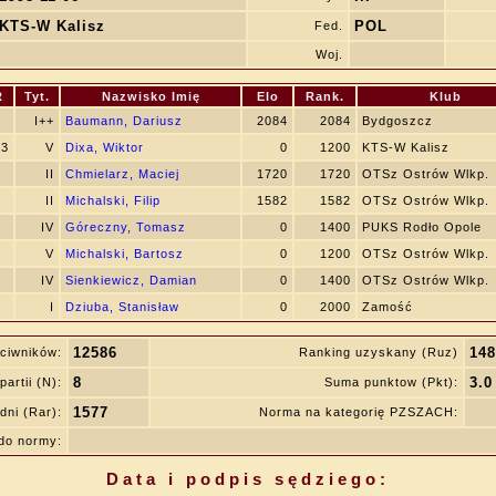
KTS-W Kalisz
POL
Fed.
Woj.
R
Tyt.
Nazwisko Imię
Elo
Rank.
Klub
I++
Baumann, Dariusz
2084
2084
Bydgoszcz
03
V
Dixa, Wiktor
0
1200
KTS-W Kalisz
II
Chmielarz, Maciej
1720
1720
OTSz Ostrów Wlkp.
II
Michalski, Filip
1582
1582
OTSz Ostrów Wlkp.
IV
Góreczny, Tomasz
0
1400
PUKS Rodło Opole
V
Michalski, Bartosz
0
1200
OTSz Ostrów Wlkp.
IV
Sienkiewicz, Damian
0
1400
OTSz Ostrów Wlkp.
I
Dziuba, Stanisław
0
2000
Zamość
12586
148
ciwników:
Ranking uzyskany (Ruz)
8
3.0
partii (N):
Suma punktow (Pkt):
1577
dni (Rar):
Norma na kategorię PZSZACH:
do normy:
Data i podpis sędziego: