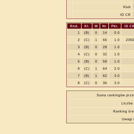
Klub
ID CR
Rnd.
Kl.
W
Nr
Pkt.
ID C
1
(B)
0
14
0.0
2
(C)
1
66
1.0
236
3
(B)
0
28
1.0
4
(C)
0
32
1.0
5
(B)
0
58
1.0
6
(C)
1
64
2.0
7
(B)
1
62
3.0
8
(C)
0
36
3.0
Suma rankingów prze
Liczba 
Ranking śre
Uwagi 