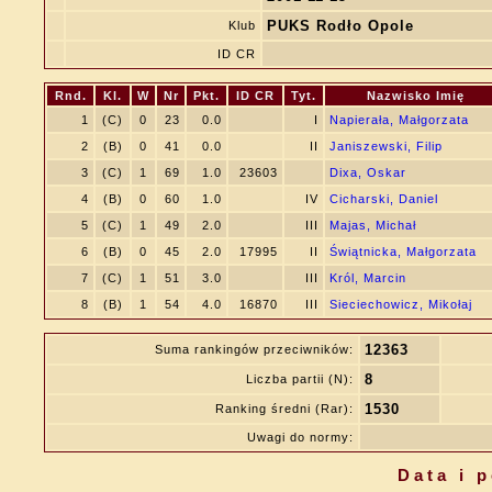
PUKS Rodło Opole
Klub
ID CR
Rnd.
Kl.
W
Nr
Pkt.
ID CR
Tyt.
Nazwisko Imię
1
(C)
0
23
0.0
I
Napierała, Małgorzata
2
(B)
0
41
0.0
II
Janiszewski, Filip
3
(C)
1
69
1.0
23603
Dixa, Oskar
4
(B)
0
60
1.0
IV
Cicharski, Daniel
5
(C)
1
49
2.0
III
Majas, Michał
6
(B)
0
45
2.0
17995
II
Świątnicka, Małgorzata
7
(C)
1
51
3.0
III
Król, Marcin
8
(B)
1
54
4.0
16870
III
Sieciechowicz, Mikołaj
12363
Suma rankingów przeciwników:
8
Liczba partii (N):
1530
Ranking średni (Rar):
Uwagi do normy:
Data i 