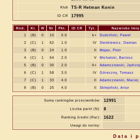
TS-R Hetman Konin
Klub
17995
ID CR
Rnd.
Kl.
W
Nr
Pkt.
ID CR
Tyt.
Nazwisko Imię
1
(B)
0
10
0.0
k+
Dudziński, Paweł
2
(C)
1
62
1.0
IV
Sienkiewicz, Damian
3
(B)
0
24
1.0
II
Majas, Piotr
4
(C)
1
64
2.0
V
Michalski, Bartosz
5
(B)
0
30
2.0
II+
Adamczewski, Jędrze
6
(C)
1
58
3.0
IV
Góreczny, Tomasz
7
(C)
1
33
4.0
II
Adamczewski, Maciej
8
(B)
0
25
4.0
II
Sklepiński, Artur
12991
Suma rankingów przeciwników:
8
Liczba partii (N):
1622
Ranking średni (Rar):
Uwagi do normy:
Data i 