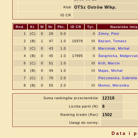
OTSz Ostrów Wlkp.
Klub
ID CR
Rnd.
Kl.
W
Nr
Pkt.
ID CR
Tyt.
Nazwisko Imię
1
(C)
0
29
0.0
II
Zimny, Piotr
2
(B)
1
47
1.0
15978
III
Bażant, Tomasz
3
(C)
0
43
1.0
II
Marciniak, Michał
4
(B)
0
45
1.0
17995
II
Świątnicka, Małgorzat
5
(C)
0
51
1.0
III
Król, Marcin
6
(B)
0
49
1.0
III
Majas, Michał
7
(C)
1
70
2.0
Pieczewska, Gabriela
8
(B)
0
55
2.0
III
Momot, Weronika
12318
Suma rankingów przeciwników:
8
Liczba partii (N):
1502
Ranking średni (Rar):
Uwagi do normy:
Data i 