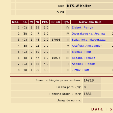
KTS-W Kalisz
Klub
ID CR
Rnd.
Kl.
W
Nr
Pkt.
ID CR
Tyt.
Nazwisko Imię
1
(C)
1
59
1.0
IV
Ziąbek, Patryk
2
(B)
0
7
1.0
IM
Dworakowska, Joanna
3
(C)
1
45
2.0
17995
II
Świątnicka, Małgorzata
4
(B)
0
11
2.0
FM
Kraiński, Aleksander
5
(C)
0
39
2.0
II
Bienias, Piotr
6
(B)
1
47
3.0
15978
III
Bażant, Tomasz
7
(C)
1
35
4.0
I
Adamek, Robert
8
(B)
1
29
5.0
II
Zimny, Piotr
14719
Suma rankingów przeciwników:
8
Liczba partii (N):
1831
Ranking średni (Rar):
Uwagi do normy:
Data i 