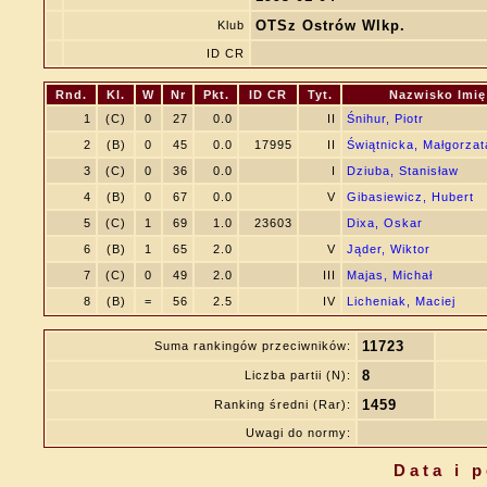
OTSz Ostrów Wlkp.
Klub
ID CR
Rnd.
Kl.
W
Nr
Pkt.
ID CR
Tyt.
Nazwisko Imię
1
(C)
0
27
0.0
II
Śnihur, Piotr
2
(B)
0
45
0.0
17995
II
Świątnicka, Małgorzat
3
(C)
0
36
0.0
I
Dziuba, Stanisław
4
(B)
0
67
0.0
V
Gibasiewicz, Hubert
5
(C)
1
69
1.0
23603
Dixa, Oskar
6
(B)
1
65
2.0
V
Jąder, Wiktor
7
(C)
0
49
2.0
III
Majas, Michał
8
(B)
=
56
2.5
IV
Licheniak, Maciej
11723
Suma rankingów przeciwników:
8
Liczba partii (N):
1459
Ranking średni (Rar):
Uwagi do normy:
Data i 