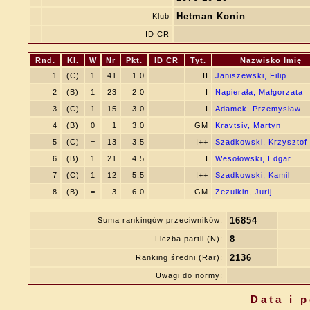
Hetman Konin
Klub
ID CR
Rnd.
Kl.
W
Nr
Pkt.
ID CR
Tyt.
Nazwisko Imię
1
(C)
1
41
1.0
II
Janiszewski, Filip
2
(B)
1
23
2.0
I
Napierała, Małgorzata
3
(C)
1
15
3.0
I
Adamek, Przemysław
4
(B)
0
1
3.0
GM
Kravtsiv, Martyn
5
(C)
=
13
3.5
I++
Szadkowski, Krzysztof
6
(B)
1
21
4.5
I
Wesołowski, Edgar
7
(C)
1
12
5.5
I++
Szadkowski, Kamil
8
(B)
=
3
6.0
GM
Zezulkin, Jurij
16854
Suma rankingów przeciwników:
8
Liczba partii (N):
2136
Ranking średni (Rar):
Uwagi do normy:
Data i 