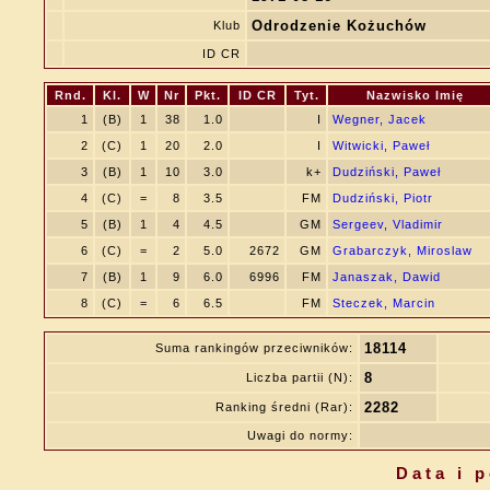
Odrodzenie Kożuchów
Klub
ID CR
Rnd.
Kl.
W
Nr
Pkt.
ID CR
Tyt.
Nazwisko Imię
1
(B)
1
38
1.0
I
Wegner, Jacek
2
(C)
1
20
2.0
I
Witwicki, Paweł
3
(B)
1
10
3.0
k+
Dudziński, Paweł
4
(C)
=
8
3.5
FM
Dudziński, Piotr
5
(B)
1
4
4.5
GM
Sergeev, Vladimir
6
(C)
=
2
5.0
2672
GM
Grabarczyk, Miroslaw
7
(B)
1
9
6.0
6996
FM
Janaszak, Dawid
8
(C)
=
6
6.5
FM
Steczek, Marcin
18114
Suma rankingów przeciwników:
8
Liczba partii (N):
2282
Ranking średni (Rar):
Uwagi do normy:
Data i 