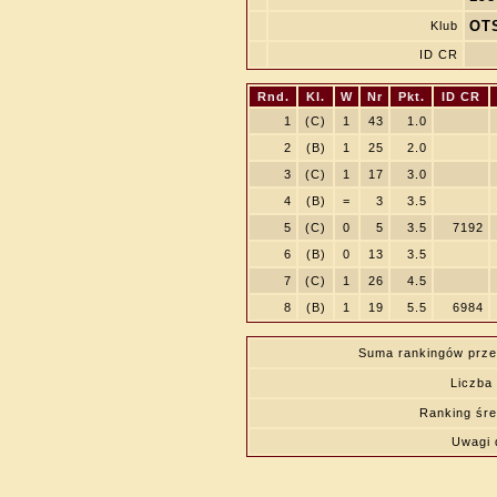
OTS
Klub
ID CR
Rnd.
Kl.
W
Nr
Pkt.
ID CR
1
(C)
1
43
1.0
2
(B)
1
25
2.0
3
(C)
1
17
3.0
4
(B)
=
3
3.5
5
(C)
0
5
3.5
7192
6
(B)
0
13
3.5
7
(C)
1
26
4.5
8
(B)
1
19
5.5
6984
Suma rankingów prze
Liczba 
Ranking śre
Uwagi 