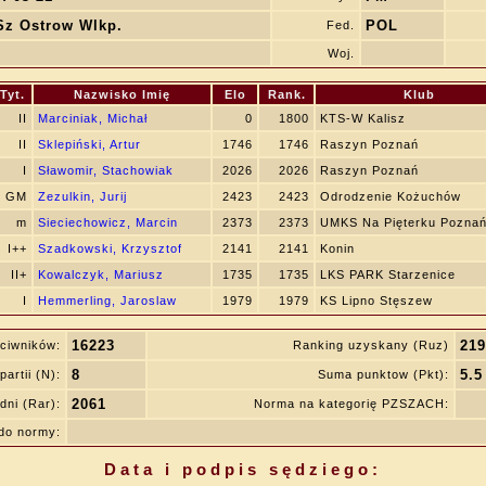
z Ostrow Wlkp.
POL
Fed.
Woj.
Tyt.
Nazwisko Imię
Elo
Rank.
Klub
II
Marciniak, Michał
0
1800
KTS-W Kalisz
II
Sklepiński, Artur
1746
1746
Raszyn Poznań
I
Sławomir, Stachowiak
2026
2026
Raszyn Poznań
GM
Zezulkin, Jurij
2423
2423
Odrodzenie Kożuchów
m
Sieciechowicz, Marcin
2373
2373
UMKS Na Pięterku Pozna
I++
Szadkowski, Krzysztof
2141
2141
Konin
II+
Kowalczyk, Mariusz
1735
1735
LKS PARK Starzenice
I
Hemmerling, Jaroslaw
1979
1979
KS Lipno Stęszew
16223
219
ciwników:
Ranking uzyskany (Ruz)
8
5.5
partii (N):
Suma punktow (Pkt):
2061
dni (Rar):
Norma na kategorię PZSZACH:
do normy:
Data i podpis sędziego: