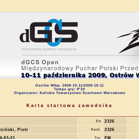
Ostrów Wlkp. 2009-10-11/2009-10-11
Tempo gry: P'20
Organizator: Kaliskie Towarzystwo Szachowo-Warcabowe
Karta startowa zawodnika
2326
Elo
ziński, Piotr
2326
Rank.
4-03-21
FM
Tyt.