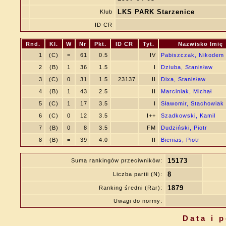
LKS PARK Starzenice
Klub
ID CR
Rnd.
Kl.
W
Nr
Pkt.
ID CR
Tyt.
Nazwisko Imię
1
(C)
=
61
0.5
IV
Pabiszczak, Nikodem
2
(B)
1
36
1.5
I
Dziuba, Stanisław
3
(C)
0
31
1.5
23137
II
Dixa, Stanisław
4
(B)
1
43
2.5
II
Marciniak, Michał
5
(C)
1
17
3.5
I
Sławomir, Stachowiak
6
(C)
0
12
3.5
I++
Szadkowski, Kamil
7
(B)
0
8
3.5
FM
Dudziński, Piotr
8
(B)
=
39
4.0
II
Bienias, Piotr
15173
Suma rankingów przeciwników:
8
Liczba partii (N):
1879
Ranking średni (Rar):
Uwagi do normy:
Data i 