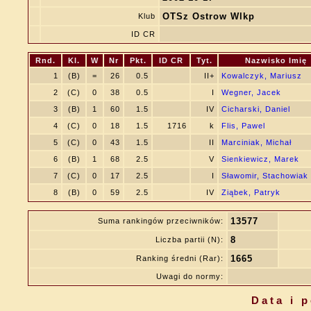
OTSz Ostrow Wlkp
Klub
ID CR
Rnd.
Kl.
W
Nr
Pkt.
ID CR
Tyt.
Nazwisko Imię
1
(B)
=
26
0.5
II+
Kowalczyk, Mariusz
2
(C)
0
38
0.5
I
Wegner, Jacek
3
(B)
1
60
1.5
IV
Cicharski, Daniel
4
(C)
0
18
1.5
1716
k
Flis, Pawel
5
(C)
0
43
1.5
II
Marciniak, Michał
6
(B)
1
68
2.5
V
Sienkiewicz, Marek
7
(C)
0
17
2.5
I
Sławomir, Stachowiak
8
(B)
0
59
2.5
IV
Ziąbek, Patryk
13577
Suma rankingów przeciwników:
8
Liczba partii (N):
1665
Ranking średni (Rar):
Uwagi do normy:
Data i 