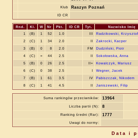
Raszyn Poznań
Klub
ID CR
Rnd.
Kl.
W
Nr
Pkt.
ID CR
Tyt.
Nazwisko Imię
1
(B)
1
52
1.0
III
Radzikowski, Krzyszto
2
(C)
1
34
2.0
II
Zakrocki, Kacper
3
(B)
0
8
2.0
FM
Dudziński, Piotr
4
(C)
=
44
2.5
II
Sokołowska, Anna
5
(B)
0
26
2.5
II+
Kowalczyk, Mariusz
6
(C)
0
38
2.5
I
Wegner, Jacek
7
(B)
1
61
3.5
IV
Pabiszczak, Nikodem
8
(C)
1
41
4.5
II
Janiszewski, Filip
13964
Suma rankingów przeciwników:
8
Liczba partii (N):
1777
Ranking średni (Rar):
Uwagi do normy:
Data i 