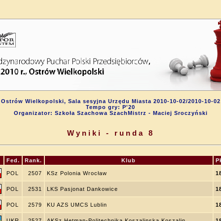
Ostrów Wielkopolski, Sala sesyjna Urzędu Miasta 2010-10-02/2010-10-02
Tempo gry: P'20
Organizator: Szkoła Szachowa SzachMistrz - Maciej Sroczyński
Wyniki - runda 8
Fed.
Rank.
Klub
P
POL
2507
KSz Polonia Wrocław
1
POL
2531
LKS Pasjonat Dankowice
1
POL
2579
KU AZS UMCS Lublin
1
UKR
2527
AKSz Hetman-Politechnika Koszalinska Koszalin
1