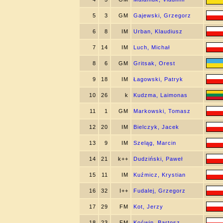
5
3
GM
Gajewski, Grzegorz
6
8
IM
Urban, Klaudiusz
7
14
IM
Luch, Michał
8
6
GM
Gritsak, Orest
9
18
IM
Łagowski, Patryk
10
26
k
Kudzma, Laimonas
11
1
GM
Markowski, Tomasz
12
20
IM
Bielczyk, Jacek
13
9
IM
Szeląg, Marcin
14
21
k++
Dudziński, Paweł
15
11
IM
Kuźmicz, Krystian
16
32
I++
Fudalej, Grzegorz
17
29
FM
Kot, Jerzy
18
23
FM
Koćwin, Bartosz