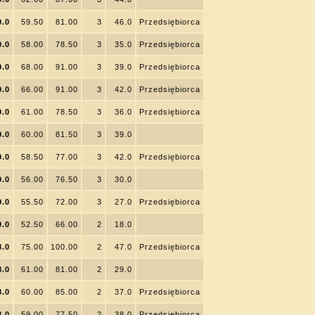
0.0
59.50
81.00
3
46.0
Przedsiębiorca
0.0
58.00
78.50
3
35.0
Przedsiębiorca
9.0
68.00
91.00
3
39.0
Przedsiębiorca
9.0
66.00
91.00
3
42.0
Przedsiębiorca
9.0
61.00
78.50
3
36.0
Przedsiębiorca
9.0
60.00
81.50
3
39.0
9.0
58.50
77.00
3
42.0
Przedsiębiorca
9.0
56.00
76.50
3
30.0
9.0
55.50
72.00
3
27.0
Przedsiębiorca
9.0
52.50
66.00
2
18.0
8.0
75.00
100.00
2
47.0
Przedsiębiorca
8.0
61.00
81.00
2
29.0
8.0
60.00
85.00
2
37.0
Przedsiębiorca
8.0
59.00
77.50
2
38.0
Przedsiębiorca