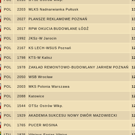
POL
2203
MLKS Nadnarwianka Pułtusk
1
POL
2027
PLANSZE REKLAMOWE POZNAŃ
1
POL
2017
RPW OKUCIA BUDOWLANE ŁÓDŹ
1
POL
1992
JKSz-W Jarocin
1
POL
2167
KS LECH-WSUS Poznań
1
POL
1798
KTS-W Kalisz
1
POL
1978
ZAKŁAD REMONTOWO-BUDOWLANY JARHEM POZNAŃ
1
POL
2050
WSB Wrocław
1
POL
2003
MKS Polonia Warszawa
1
POL
2088
Katowice
1
POL
1544
OTSz Ostrów Wlkp.
1
POL
1929
AKADEMIA SUKCESU NOWY DWÓR MAZOWIECKI
1
POL
1765
PUCER MOSINA
1
LTU
1825
Vilniaus Fortas Vilnius
1