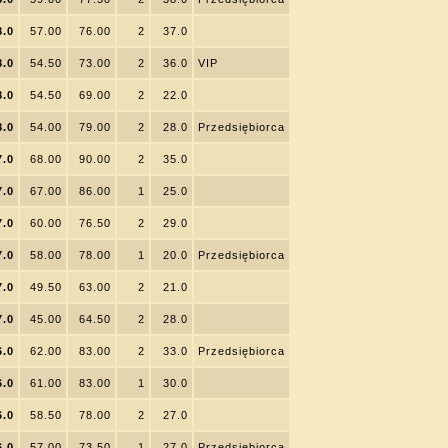
8.0
57.00
76.00
2
37.0
8.0
54.50
73.00
2
36.0
VIP
8.0
54.50
69.00
2
22.0
8.0
54.00
79.00
2
28.0
Przedsiębiorca
7.0
68.00
90.00
2
35.0
7.0
67.00
86.00
1
25.0
7.0
60.00
76.50
2
29.0
7.0
58.00
78.00
1
20.0
Przedsiębiorca
7.0
49.50
63.00
2
21.0
7.0
45.00
64.50
2
28.0
6.0
62.00
83.00
2
33.0
Przedsiębiorca
6.0
61.00
83.00
1
30.0
6.0
58.50
78.00
2
27.0
6.0
57.00
73.50
1
27.0
Przedsiębiorca