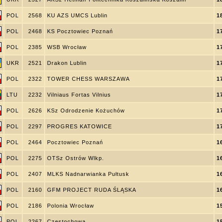
POL
2568
KU AZS UMCS Lublin
1
POL
2468
KS Pocztowiec Poznań
1
POL
2385
WSB Wrocław
1
UKR
2521
Drakon Lublin
1
POL
2322
TOWER CHESS WARSZAWA
1
LTU
2232
Vilniaus Fortas Vilnius
1
POL
2626
KSz Odrodzenie Kożuchów
1
POL
2297
PROGRES KATOWICE
1
POL
2464
Pocztowiec Poznań
1
POL
2275
OTSz Ostrów Wlkp.
1
POL
2407
MLKS Nadnarwianka Pułtusk
1
POL
2160
GFM PROJECT RUDA ŚLĄSKA
1
POL
2186
Polonia Wrocław
1
POL
2267
Częstochowa
1