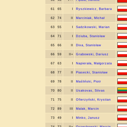
61
65
I
Ryszkiewicz, Barbara
62
74
II
Marciniak, Michał
63
55
I
Sadzikowski, Marian
64
71
I
Dziuba, Stanisław
65
66
II
Dixa, Stanisław
66
59
II+
Grabowski, Dariusz
67
63
I
Napierała, Małgorzata
68
77
II
Piasecki, Stanisław
69
78
II
Maśliński, Piotr
70
80
II
Usakovas, Stivas
71
75
II
Ofierzyński, Krystian
72
89
III
Malak, Marcin
73
49
I
Minko, Janusz
74
72
II+
Orzechowski, Marcin