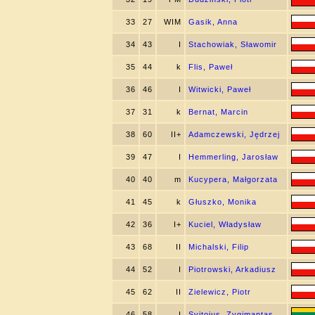
33
27
WIM
Gasik, Anna
34
43
I
Stachowiak, Sławomir
35
44
k
Flis, Paweł
36
46
I
Witwicki, Paweł
37
31
k
Bernat, Marcin
38
60
II+
Adamczewski, Jędrzej
39
47
I
Hemmerling, Jarosław
40
40
m
Kucypera, Małgorzata
41
45
k
Głuszko, Monika
42
36
I+
Kuciel, Władysław
43
68
II
Michalski, Filip
44
52
I
Piotrowski, Arkadiusz
45
62
II
Zielewicz, Piotr
46
58
I
Svitojus, Zygimantas