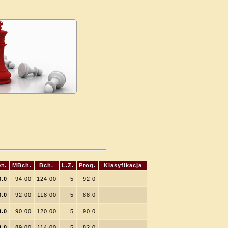
kt.
MBch.
Bch.
L.Z.
Prog.
Klasyfikacja
8.0
94.00
124.00
5
92.0
8.0
92.00
118.00
5
88.0
8.0
90.00
120.00
5
90.0
8.0
89.00
114.00
5
82.0