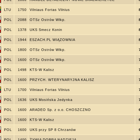
LTU
1750
Vilniaus Fortas Vilnius
POL
2088
OTSz Ostrów Wlkp.
POL
1378
UKS Smecz Konin
POL
1944
ESZACH.PL WIĄZOWNIA
POL
1800
OTSz Ostrów Wlkp.
POL
1600
OTSz Ostrów Wlkp.
POL
1498
KTS-W Kalisz
POL
1600
PRZYCH. WTERYNARYJNA KALISZ
LTU
1700
Vilniaus Fortas Vilnius
POL
1636
UKS Mosińska Jedynka
POL
1600
ARADEO Sp. z o.o. CHOSZCZNO
POL
1600
KTS-W Kalisz
POL
1600
UKS przy SP 8 Chrzanów
POL
1400
ŻYWIA DOBRA NADZIEJA