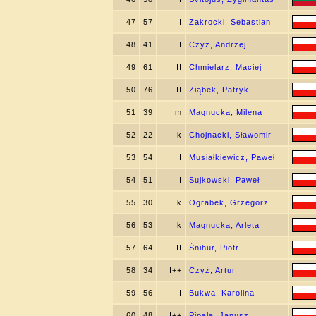
47
57
I
Zakrocki, Sebastian
48
41
I
Czyż, Andrzej
49
61
II
Chmielarz, Maciej
50
76
II
Ziąbek, Patryk
51
39
m
Magnucka, Milena
52
22
k
Chojnacki, Sławomir
53
54
I
Musiałkiewicz, Paweł
54
51
I
Sujkowski, Paweł
55
30
k
Ograbek, Grzegorz
56
53
k
Magnucka, Arleta
57
64
II
Śnihur, Piotr
58
34
I++
Czyż, Artur
59
56
I
Bukwa, Karolina
60
48
I++
Pipała, Janusz