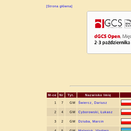
[Strona główna]
M-ce
Nr
Tyt.
Nazwisko Imię
1
7
GM
Świercz, Dariusz
2
4
GM
Cyborowski, Łukasz
3
2
GM
Dziuba, Marcin
4
5
GM
Malaniuk, Vladimir