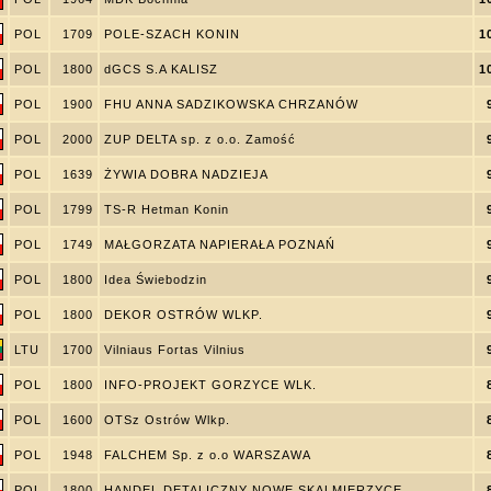
POL
1709
POLE-SZACH KONIN
1
POL
1800
dGCS S.A KALISZ
1
POL
1900
FHU ANNA SADZIKOWSKA CHRZANÓW
POL
2000
ZUP DELTA sp. z o.o. Zamość
POL
1639
ŻYWIA DOBRA NADZIEJA
POL
1799
TS-R Hetman Konin
POL
1749
MAŁGORZATA NAPIERAŁA POZNAŃ
POL
1800
Idea Świebodzin
POL
1800
DEKOR OSTRÓW WLKP.
LTU
1700
Vilniaus Fortas Vilnius
POL
1800
INFO-PROJEKT GORZYCE WLK.
POL
1600
OTSz Ostrów Wlkp.
POL
1948
FALCHEM Sp. z o.o WARSZAWA
POL
1800
HANDEL DETALICZNY NOWE SKALMIERZYCE