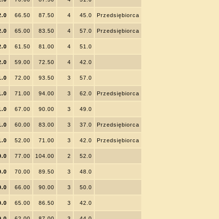
2.0
66.50
87.50
4
45.0
Przedsiębiorca
2.0
65.00
83.50
4
57.0
Przedsiębiorca
2.0
61.50
81.00
4
51.0
2.0
59.00
72.50
4
42.0
1.0
72.00
93.50
3
57.0
1.0
71.00
94.00
3
62.0
Przedsiębiorca
1.0
67.00
90.00
3
49.0
1.0
60.00
83.00
3
37.0
Przedsiębiorca
1.0
52.00
71.00
3
42.0
Przedsiębiorca
0.0
77.00
104.00
2
52.0
0.0
70.00
89.50
3
48.0
0.0
66.00
90.00
3
50.0
0.0
65.00
86.50
3
42.0
0.0
62.00
87.00
3
44.0