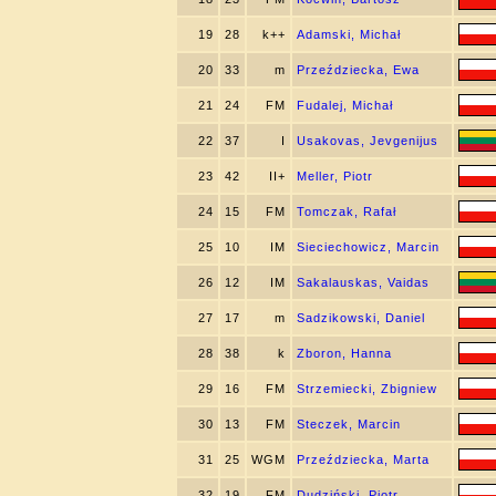
19
28
k++
Adamski, Michał
20
33
m
Przeździecka, Ewa
21
24
FM
Fudalej, Michał
22
37
I
Usakovas, Jevgenijus
23
42
II+
Meller, Piotr
24
15
FM
Tomczak, Rafał
25
10
IM
Sieciechowicz, Marcin
26
12
IM
Sakalauskas, Vaidas
27
17
m
Sadzikowski, Daniel
28
38
k
Zboron, Hanna
29
16
FM
Strzemiecki, Zbigniew
30
13
FM
Steczek, Marcin
31
25
WGM
Przeździecka, Marta
32
19
FM
Dudziński, Piotr