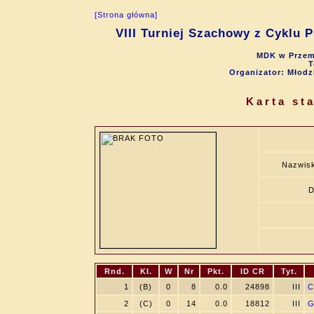
[Strona główna]
VIII Turniej Szachowy z Cyklu 
MDK w Przemy
T
Organizator: Młod
Karta st
Nazwisk
D
Rnd.
Kl.
W
Nr
Pkt.
ID CR
Tyt.
1
(B)
0
8
0.0
24898
III
C
2
(C)
0
14
0.0
18812
III
G