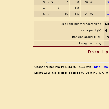
3
(C)
0
7
0.0
34063
III
S
4
-
+
1.0
5
(B)
=
16
1.5
25697
III
C
64
Suma rankingów przeciwników:
4
Liczba partii (N):
15
Ranking średni (Rar):
Uwagi do normy:
Data i 
ChessArbiter Pro (v.4.15) (C) A.Curyło
http://ww
Lic:0182 Właściciel: Młodzieżowy Dom Kultury w