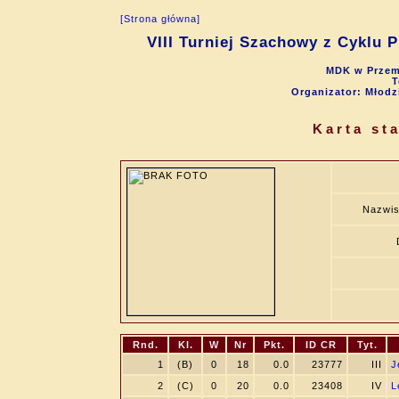
[Strona główna]
VIII Turniej Szachowy z Cyklu 
MDK w Przemy
T
Organizator: Młod
Karta st
Nazwis
Rnd.
Kl.
W
Nr
Pkt.
ID CR
Tyt.
1
(B)
0
18
0.0
23777
III
J
2
(C)
0
20
0.0
23408
IV
L