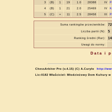
3
(B)
1
19
1.0
28388
IV
P
4
(B)
1
21
2.0
25469
IV
K
5
(C)
=
11
2.5
28458
III
P
72
Suma rankingów przeciwników:
5
Liczba partii (N):
14
Ranking średni (Rar):
Uwagi do normy:
Data i 
ChessArbiter Pro (v.4.15) (C) A.Curyło
http://ww
Lic:0182 Właściciel: Młodzieżowy Dom Kultury w