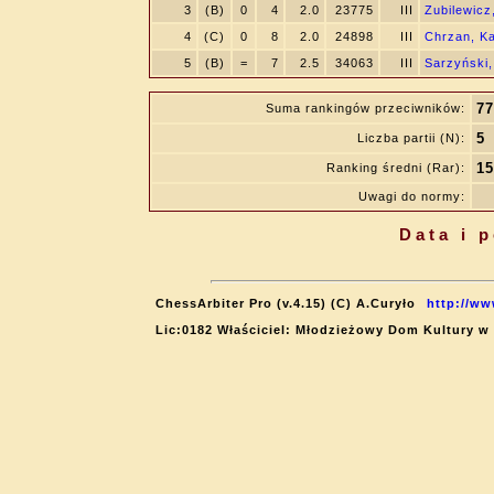
3
(B)
0
4
2.0
23775
III
Zubilewicz,
4
(C)
0
8
2.0
24898
III
Chrzan, Ka
5
(B)
=
7
2.5
34063
III
Sarzyński,
77
Suma rankingów przeciwników:
5
Liczba partii (N):
15
Ranking średni (Rar):
Uwagi do normy:
Data i 
ChessArbiter Pro (v.4.15) (C) A.Curyło
http://ww
Lic:0182 Właściciel: Młodzieżowy Dom Kultury w