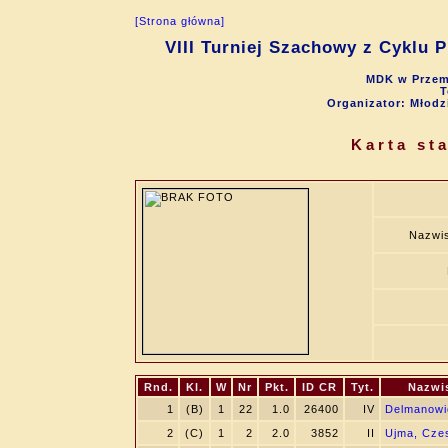
[Strona główna]
VIII Turniej Szachowy z Cyklu 
MDK w Przemy
T
Organizator: Młod
Karta st
Nazwis
Rnd.
Kl.
W
Nr
Pkt.
ID CR
Tyt.
Nazwi
1
(B)
1
22
1.0
26400
IV
Delmanowi
2
(C)
1
2
2.0
3852
II
Ujma, Cze