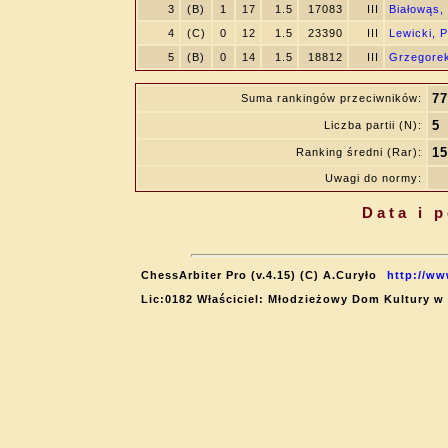
3
(B)
1
17
1.5
17083
III
Białowąs,
4
(C)
0
12
1.5
23390
III
Lewicki, P
5
(B)
0
14
1.5
18812
III
Grzegore
77
Suma rankingów przeciwników:
5
Liczba partii (N):
15
Ranking średni (Rar):
Uwagi do normy:
Data i 
ChessArbiter Pro (v.4.15) (C) A.Curyło
http://ww
Lic:0182 Właściciel: Młodzieżowy Dom Kultury w