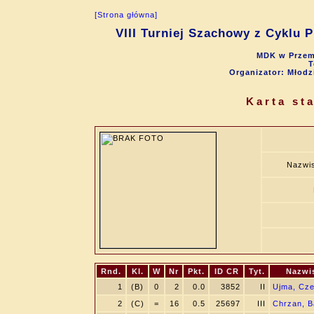
[Strona główna]
VIII Turniej Szachowy z Cyklu 
MDK w Przemy
T
Organizator: Młod
Karta st
Nazwis
Rnd.
Kl.
W
Nr
Pkt.
ID CR
Tyt.
Nazwi
1
(B)
0
2
0.0
3852
II
Ujma, Cz
2
(C)
=
16
0.5
25697
III
Chrzan, B