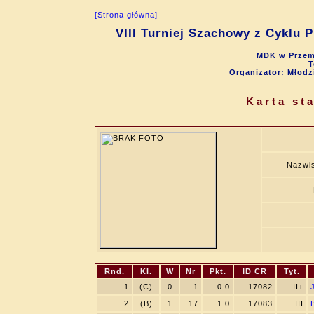
[Strona główna]
VIII Turniej Szachowy z Cyklu 
MDK w Przemy
T
Organizator: Młod
Karta st
Nazwis
Rnd.
Kl.
W
Nr
Pkt.
ID CR
Tyt.
1
(C)
0
1
0.0
17082
II+
2
(B)
1
17
1.0
17083
III