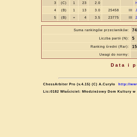
3
(C)
1
23
2.0
4
(B)
1
13
3.0
25458
III
5
(B)
=
4
3.5
23775
III
74
Suma rankingów przeciwników:
5
Liczba partii (N):
15
Ranking średni (Rar):
Uwagi do normy:
Data i 
ChessArbiter Pro (v.4.15) (C) A.Curyło
http://ww
Lic:0182 Właściciel: Młodzieżowy Dom Kultury w