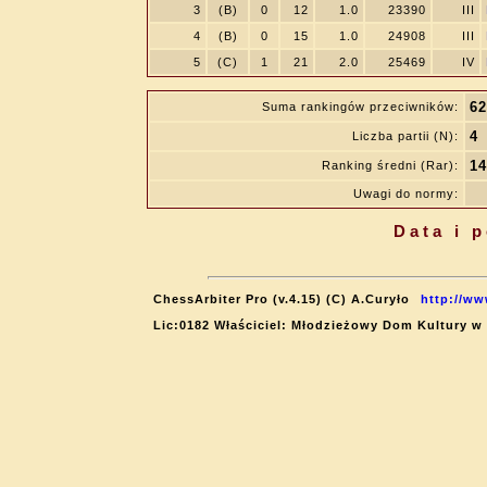
3
(B)
0
12
1.0
23390
III
4
(B)
0
15
1.0
24908
III
5
(C)
1
21
2.0
25469
IV
62
Suma rankingów przeciwników:
4
Liczba partii (N):
14
Ranking średni (Rar):
Uwagi do normy:
Data i 
ChessArbiter Pro (v.4.15) (C) A.Curyło
http://ww
Lic:0182 Właściciel: Młodzieżowy Dom Kultury w