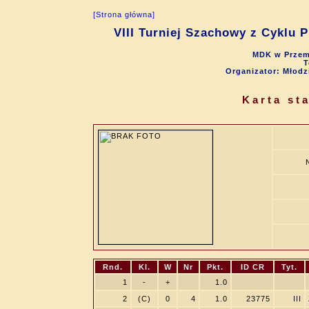
[Strona główna]
VIII Turniej Szachowy z Cyklu 
MDK w Przemy
T
Organizator: Młod
Karta st
Rnd.
Kl.
W
Nr
Pkt.
ID CR
Tyt.
1
-
+
1.0
2
(C)
0
4
1.0
23775
III