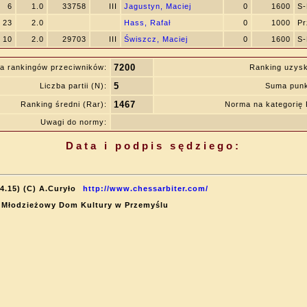
6
1.0
33758
III
Jagustyn, Maciej
0
1600
S-
23
2.0
Hass, Rafał
0
1000
Pr
10
2.0
29703
III
Świszcz, Maciej
0
1600
S-
7200
a rankingów przeciwników:
Ranking uzys
5
Liczba partii (N):
Suma punk
1467
Ranking średni (Rar):
Norma na kategorię
Uwagi do normy:
Data i podpis sędziego:
4.15) (C) A.Curyło
http://www.chessarbiter.com/
l: Młodzieżowy Dom Kultury w Przemyślu