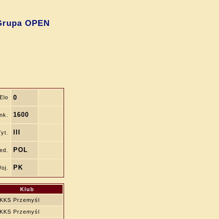
 Grupa OPEN
0
Elo
1600
nk.
III
Tyt.
POL
ed.
PK
oj.
Klub
KKS Przemyśl
KKS Przemyśl