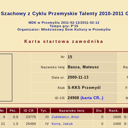
ej Szachowy z Cyklu Przemyskie Talenty 2010-2011
MDK w Przemyślu 2011-02-12/2011-02-12
Tempo gry: P'15
Organizator: Młodzieżowy Dom Kultury w Przemyślu
Karta startowa zawodnika
15
Nr
Basza, Mateusz
Nazwisko Imię
Ra
2000-11-13
Data ur.
S-KKS Przemyśl
Klub
F
24908
(karta CR..)
ID CR
W
Nr
Pkt.
ID CR
Tyt.
Nazwisko Imię
Elo
Rank.
4
0.0
23775
III
Zubilewicz, Artur
0
1600
S-
21
1.0
25469
IV
Korta, Jakub
0
1400
S-