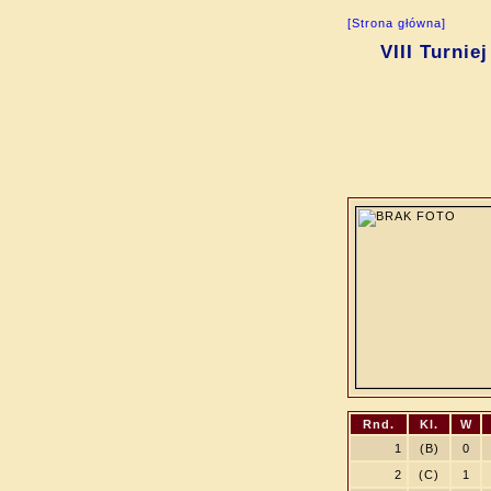
[Strona główna]
VIII Turni
Rnd.
Kl.
W
1
(B)
0
2
(C)
1