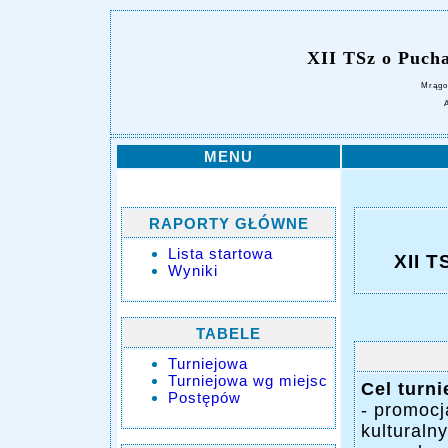
XII TSz o Puch
Mrągo
MENU
RAPORTY GŁÓWNE
Lista startowa
XII 
Wyniki
TABELE
Turniejowa
Turniejowa wg miejsc
Cel turni
Postępów
- promocj
kulturaln