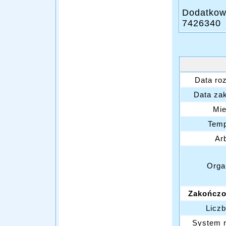
Dodatkowe
7426340
Data ro
Data za
Mie
Temp
Arb
Orga
Zakończo
Liczb
System 