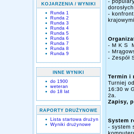
- popular
KOJARZENIA / WYNIKI
dorosłych
Runda 1
- konfron
Runda 2
krajowymi
Runda 3
Runda 4
Runda 5
Runda 6
Organiza
Runda 7
- M K S 
Runda 8
- Mrągow
Runda 9
- Zespół 
INNE WYNIKI
Termin i 
do 1900
Turniej o
weteran
16:30 w G
do 18 lat
2a.
Zapisy, 
RAPORTY DRUŻYNOWE
Lista startowa drużyn
System r
Wyniki drużynowe
- system 
komputer