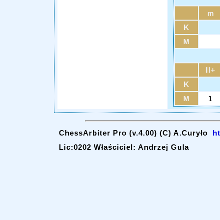
m
K
M
II+
K
M
1
ChessArbiter Pro (v.4.00) (C) A.Curyło
h
Lic:0202 Właściciel: Andrzej Gula