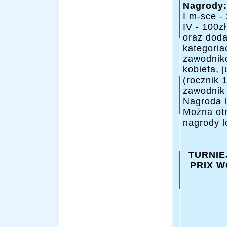
Nagrody:
I m-sce - 
IV - 100zł
oraz doda
kategoria
zawodnik
kobieta, 
(rocznik 
zawodnik
Nagroda l
Można otr
nagrody l
TURNIE
PRIX 