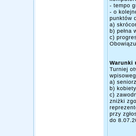
- tempo g
- o kolej
punktów 
a) skróco
b) pełna 
c) progre
Obowiązuj
Warunki 
Turniej o
wpisoweg
a) senior
b) kobiety
c) zawodn
zniżki zg
reprezen
przy zgło
do 8.07.