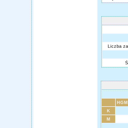
Liczba z
Ś
HGM
K
M