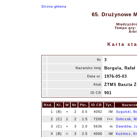
Strona główna
65. Drużynowe Mi
Międzyzdro
Tempo gry: 9
Arbi
Karta st
3
Nr
Borgula, Rafał
Nazwisko Imię
1976-05-03
Data ur.
ŻTMS Baszta Ż
Klub
901
ID CR
Rnd.
Kl.
W
Nr
Pkt.
ID CR
Tyt.
Nazwisk
1
(B)
=
2
0.5
4092
IM
Sygulski, B
2
(C)
1
2
1.5
7208
I++
Sobczak, M
3
(C)
=
3
2.0
5636
m
Dawidów, J
4
(B)
=
3
2.5
4006
IM
Kuźmicz, Kr