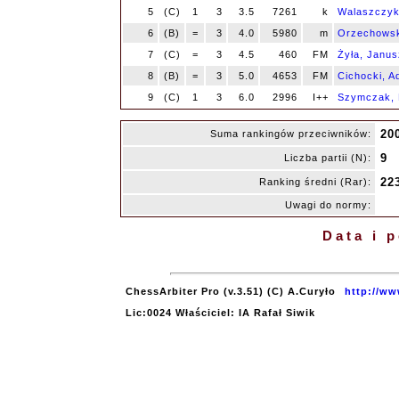
5
(C)
1
3
3.5
7261
k
Walaszczyk
6
(B)
=
3
4.0
5980
m
Orzechowsk
7
(C)
=
3
4.5
460
FM
Żyła, Janus
8
(B)
=
3
5.0
4653
FM
Cichocki, 
9
(C)
1
3
6.0
2996
I++
Szymczak, 
20
Suma rankingów przeciwników:
9
Liczba partii (N):
22
Ranking średni (Rar):
Uwagi do normy:
Data i 
ChessArbiter Pro (v.3.51) (C) A.Curyło
http://ww
Lic:0024 Właściciel: IA Rafał Siwik