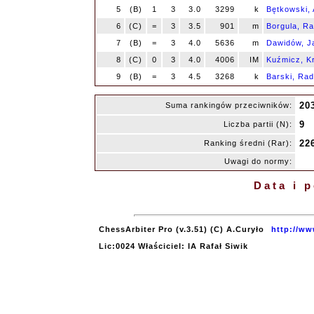
5
(B)
1
3
3.0
3299
k
Bętkowski, 
6
(C)
=
3
3.5
901
m
Borgula, Ra
7
(B)
=
3
4.0
5636
m
Dawidów, J
8
(C)
0
3
4.0
4006
IM
Kuźmicz, Kr
9
(B)
=
3
4.5
3268
k
Barski, Ra
20
Suma rankingów przeciwników:
9
Liczba partii (N):
22
Ranking średni (Rar):
Uwagi do normy:
Data i 
ChessArbiter Pro (v.3.51) (C) A.Curyło
http://ww
Lic:0024 Właściciel: IA Rafał Siwik