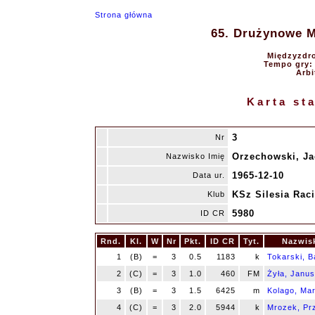
Strona główna
65. Drużynowe Mi
Międzyzdro
Tempo gry: 9
Arbi
Karta st
3
Nr
Orzechowski, Ja
Nazwisko Imię
1965-12-10
Data ur.
KSz Silesia Rac
Klub
5980
ID CR
Rnd.
Kl.
W
Nr
Pkt.
ID CR
Tyt.
Nazwis
1
(B)
=
3
0.5
1183
k
Tokarski, B
2
(C)
=
3
1.0
460
FM
Żyła, Janu
3
(B)
=
3
1.5
6425
m
Kolago, Mar
4
(C)
=
3
2.0
5944
k
Mrozek, Pr