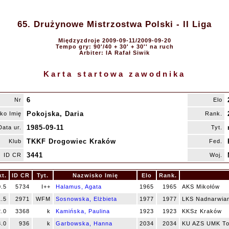
65. Drużynowe Mistrzostwa Polski - II Liga
Międzyzdroje 2009-09-11/2009-09-20
Tempo gry: 90'/40 + 30' + 30'' na ruch
Arbiter: IA Rafał Siwik
Karta startowa zawodnika
6
Nr
Elo
Pokojska, Daria
ko Imię
Rank.
1985-09-11
Data ur.
Tyt.
TKKF Drogowiec Kraków
Klub
Fed.
3441
ID CR
Woj.
kt.
ID CR
Tyt.
Nazwisko Imię
Elo
Rank.
0.5
5734
I++
Halamus, Agata
1965
1965
AKS Mikołów
1.5
2971
WFM
Sosnowska, Elżbieta
1977
1977
LKS Nadnarwian
2.0
3368
k
Kamińska, Paulina
1923
1923
KKSz Kraków
3.0
936
k
Garbowska, Hanna
2034
2034
KU AZS UMK To