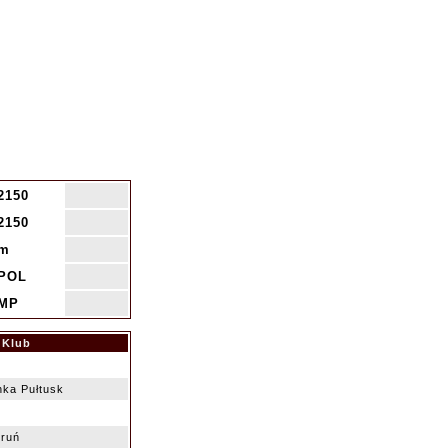
2150
2150
m
POL
MP
Klub
ka Pułtusk
ruń