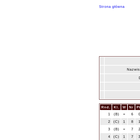
Strona główna
Nazwis
Rnd.
Kl.
W
Nr
P
1
(B)
=
6
2
(C)
1
8
3
(B)
=
7
4
(C)
1
7