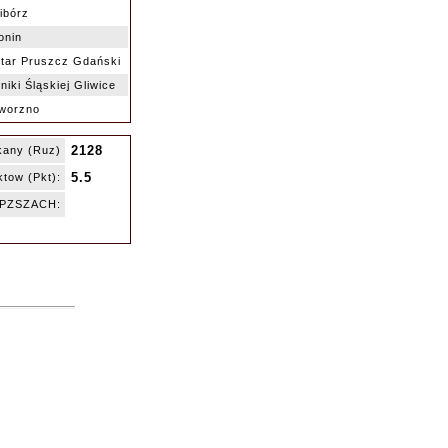
ibórz
onin
tar Pruszcz Gdański
niki Śląskiej Gliwice
worzno
2128
kany (Ruz)
5.5
tow (Pkt):
ę PZSZACH: