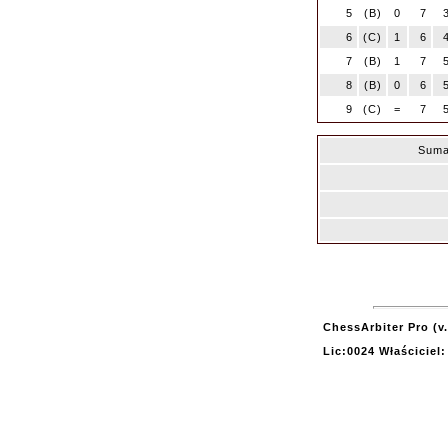
5
(B)
0
7
6
(C)
1
6
7
(B)
1
7
8
(B)
0
6
9
(C)
=
7
Suma
ChessArbiter Pro (v.
Lic:0024 Właściciel: