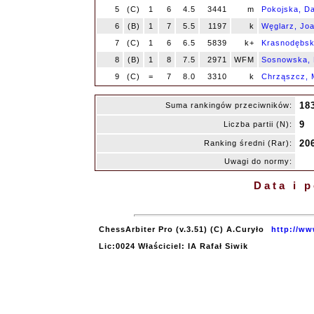
5
(C)
1
6
4.5
3441
m
Pokojska, Da
6
(B)
1
7
5.5
1197
k
Węglarz, Jo
7
(C)
1
6
6.5
5839
k+
Krasnodębsk
8
(B)
1
8
7.5
2971
WFM
Sosnowska, 
9
(C)
=
7
8.0
3310
k
Chrząszcz, 
18
Suma rankingów przeciwników:
9
Liczba partii (N):
20
Ranking średni (Rar):
Uwagi do normy:
Data i 
ChessArbiter Pro (v.3.51) (C) A.Curyło
http://ww
Lic:0024 Właściciel: IA Rafał Siwik