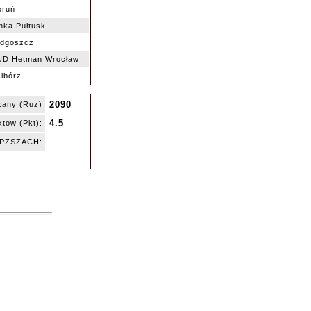
oruń
nka Pułtusk
ydgoszcz
D Hetman Wrocław
cibórz
2090
kany (Ruz)
4.5
tow (Pkt):
ę PZSZACH: