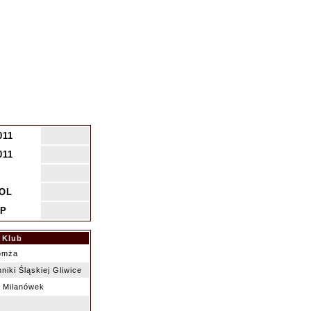
011
011
OL
P
Klub
omża
niki Śląskiej Gliwice
 Milanówek