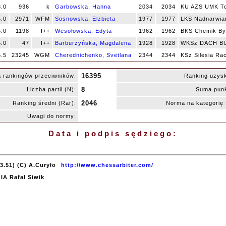
3.0
936
k
Garbowska, Hanna
2034
2034
KU AZS UMK T
4.0
2971
WFM
Sosnowska, Elżbieta
1977
1977
LKS Nadnarwia
5.0
1198
I++
Wesołowska, Edyta
1962
1962
BKS Chemik B
5.0
47
I++
Barburzyńska, Magdalena
1928
1928
WKSz DACH BU
5.5
23245
WGM
Cherednichenko, Svetlana
2344
2344
KSz Silesia Ra
16395
 rankingów przeciwników:
Ranking uzys
8
Liczba partii (N):
Suma punk
2046
Ranking średni (Rar):
Norma na kategori
Uwagi do normy:
Data i podpis sędziego:
3.51) (C) A.Curyło
http://www.chessarbiter.com/
 IA Rafał Siwik