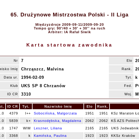
65. Drużynowe Mistrzostwa Polski - II Liga
Międzyzdroje 2009-09-11/2009-09-20
Tempo gry: 90'/40 + 30' + 30'' na ruch
Arbiter: IA Rafał Siwik
Karta startowa zawodnika
7
2
Nr
Elo
Chrząszcz, Malvina
2
isko Imię
Rank.
1994-02-09
k
Data ur.
Tyt.
UKS SP 8 Chrzanów
P
Klub
Fed.
3310
M
ID CR
Woj.
kt.
ID CR
Tyt.
Nazwisko Imię
Elo
Rank.
1.0
4379
I++
Sobocińska, Malgorzata
1951
1951
KSz Maraton Ł
1.0
5839
k+
Krasnodębska, Magdalena
2062
2062
KŚ AZS Politech
1.0
1747
WIM
Leszner, Liliana
2165
2165
UKS Jedwabnik
2.0
3368
k
Kamińska, Paulina
1923
1923
KKSz Kraków