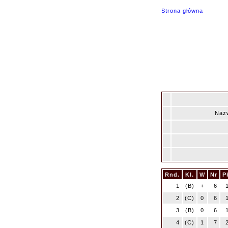
Strona główna
Nazw
Rnd.
Kl.
W
Nr
P
1
(B)
+
6
2
(C)
0
6
3
(B)
0
6
4
(C)
1
7