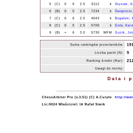
5
(C)
0
6
2.5
6112
k
Stysiak, 
6
(B)
0
5
2.5
7234
k
Świątnicki
7
(C)
0
6
2.5
4643
k
Bugalski, 
8
(C)
0
5
2.5
5700
k
Gola, Karo
9
(B)
=
6
3.0
5730
WFM
Guzik, Jol
19
Suma rankingów przeciwników:
9
Liczba partii (N):
21
Ranking średni (Rar):
Uwagi do normy:
Data i 
ChessArbiter Pro (v.3.51) (C) A.Curyło
http://ww
Lic:0024 Właściciel: IA Rafał Siwik