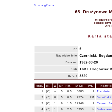
Strona główna
65. Drużynowe Mi
Międzyzdro
Tempo gry: 9
Arbi
Karta st
5
Nr
Czernicki, Bogda
Nazwisko Imię
1962-03-20
Data ur.
TKKF Drogowiec 
Klub
3320
ID CR
Rnd.
Kl.
W
Nr
Pkt.
ID CR
Tyt.
Nazwis
1
(C)
=
5
0.5
5083
I
Trendota,
2
(B)
0
5
0.5
2574
FM
Barwiński,
3
(C)
1
6
1.5
17948
I
Celmer, J
4
(B)
1
6
2.5
6353
k
Bieluszews