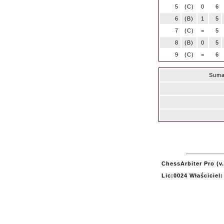
5
(C)
0
6
6
(B)
1
5
7
(C)
=
5
8
(B)
0
5
9
(C)
=
6
Suma
ChessArbiter Pro (v.
Lic:0024 Właściciel: