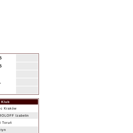
5
5
L
Klub
ec Kraków
OLOFF Izabelin
4 Toruń
tyn