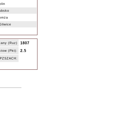
lin
ubsko
Łomża
liwice
1807
kany (Ruz)
2.5
tow (Pkt):
ę PZSZACH: