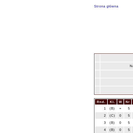
Strona główna
N
Rnd.
Kl.
W
Nr
1
(B)
=
5
2
(C)
0
5
3
(B)
0
5
4
(B)
0
5