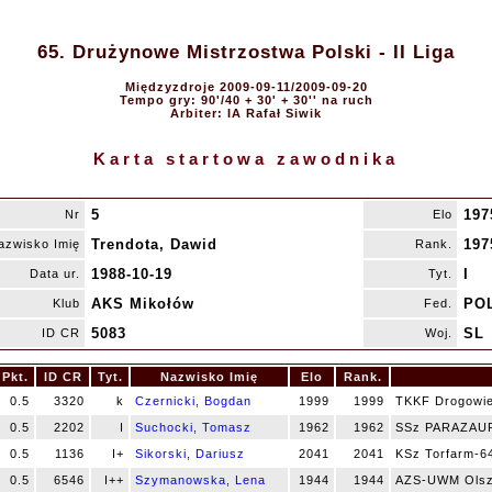
65. Drużynowe Mistrzostwa Polski - II Liga
Międzyzdroje 2009-09-11/2009-09-20
Tempo gry: 90'/40 + 30' + 30'' na ruch
Arbiter: IA Rafał Siwik
Karta startowa zawodnika
5
197
Nr
Elo
Trendota, Dawid
197
azwisko Imię
Rank.
1988-10-19
I
Data ur.
Tyt.
AKS Mikołów
PO
Klub
Fed.
5083
SL
ID CR
Woj.
Pkt.
ID CR
Tyt.
Nazwisko Imię
Elo
Rank.
0.5
3320
k
Czernicki, Bogdan
1999
1999
TKKF Drogowi
0.5
2202
I
Suchocki, Tomasz
1962
1962
SSz PARAZAUR
0.5
1136
I+
Sikorski, Dariusz
2041
2041
KSz Torfarm-6
0.5
6546
I++
Szymanowska, Lena
1944
1944
AZS-UWM Olsz