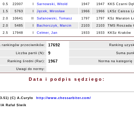
0.5
22007
I
Sarnowski, Witold
1947
1947
KKS Czarni Dęb
1.5
5763
I
Jęcek, Mirosław
1966
1966
LKSz Caissa L
2.0
10641
II
Safanowski, Tomasz
1797
1797
KSz Maraton 
2.0
5485
I
Bachorczyk, Marcin
2103
2103
TMS Roszada G
2.5
17948
I
Celmer, Jan
1933
1933
KKSz Kraków
17692
 rankingów przeciwników:
Ranking uzys
9
Liczba partii (N):
Suma punk
1967
Ranking średni (Rar):
Norma na kategori
Uwagi do normy:
Data i podpis sędziego:
3.51) (C) A.Curyło
http://www.chessarbiter.com/
 IA Rafał Siwik