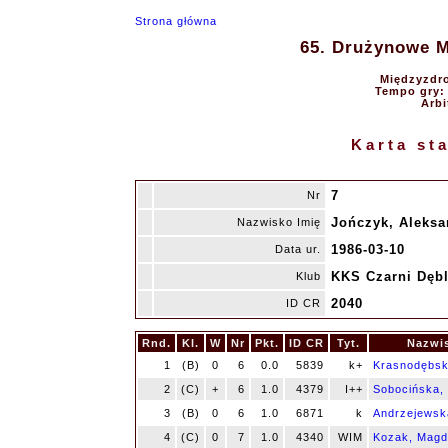
Strona główna
65. Drużynowe Mi
Międzyzdro
Tempo gry: 9
Arbi
Karta st
7
Nr
Jończyk, Aleksa
Nazwisko Imię
1986-03-10
Data ur.
KKS Czarni Dębl
Klub
2040
ID CR
Rnd.
Kl.
W
Nr
Pkt.
ID CR
Tyt.
Nazwis
1
(B)
0
6
0.0
5839
k+
Krasnodębsk
2
(C)
+
6
1.0
4379
I++
Sobocińska,
3
(B)
0
6
1.0
6871
k
Andrzejewsk
4
(C)
0
7
1.0
4340
WIM
Kozak, Magd