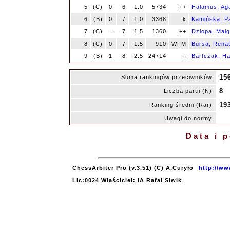
5
(C)
0
6
1.0
5734
I++
Halamus, Ag
6
(B)
0
7
1.0
3368
k
Kamińska, Pa
7
(C)
=
7
1.5
1360
I++
Dziopa, Małg
8
(C)
0
7
1.5
910
WFM
Bursa, Rena
9
(B)
1
8
2.5
24714
II
Bartczak, H
15
Suma rankingów przeciwników:
8
Liczba partii (N):
19
Ranking średni (Rar):
Uwagi do normy:
Data i 
ChessArbiter Pro (v.3.51) (C) A.Curyło
http://ww
Lic:0024 Właściciel: IA Rafał Siwik