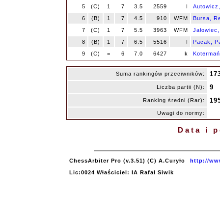
5
(C)
1
7
3.5
2559
I
Autowicz
6
(B)
1
7
4.5
910
WFM
Bursa, R
7
(C)
1
7
5.5
3963
WFM
Jałowiec,
8
(B)
1
7
6.5
5516
I
Pacak, P
9
(C)
=
6
7.0
6427
k
Kotermań
17
Suma rankingów przeciwników:
9
Liczba partii (N):
19
Ranking średni (Rar):
Uwagi do normy:
Data i 
ChessArbiter Pro (v.3.51) (C) A.Curyło
http://ww
Lic:0024 Właściciel: IA Rafał Siwik