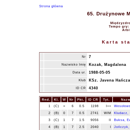
Strona główna
65. Drużynowe Mi
Międzyzdro
Tempo gry: 9
Arbi
Karta st
7
Nr
Kozak, Magdalena
Nazwisko Imię
1988-05-05
Data ur.
KSz. Javena Hańcza
Klub
4340
ID CR
Rnd.
Kl.
W
Nr
Pkt.
ID CR
Tyt.
Nazw
1
(C)
=
6
0.5
1198
I++
Wesołows
2
(B)
0
7
0.5
2741
WIM
Kludacz,
3
(C)
1
7
1.5
9056
II
Buksa, E
4
(B)
1
7
2.5
2040
I
Jończyk,