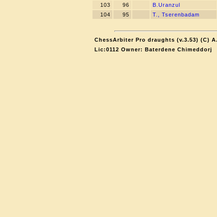
103
96
B.Uranzul
104
95
T., Tserenbadam
ChessArbiter Pro draughts (v.3.53) (C) A
Lic:0112 Owner: Baterdene Chimeddorj