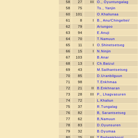
58
27
III
O., Oyuntungalag
58
75
Ts., Yanjin
60
101
O.Khaliunaa
61
8
I
B., Anu/Chingeltei/
62
79
Ariungoo
63
94
E.Anuji
64
70
T.Namuun
65
11
I
O.Shinetsetseg
66
15
I
N.Ninjin
67
103
B.Anar
68
13
I
Ch.Batzul
69
43
M.Sailhantsetseg
70
85
D.Uranbilguun
71
98
T.Enkhmaa
72
21
II
B.Enkhnaran
73
28
III
P., Lhagvasuren
74
72
L.Khaliun
75
37
R.Tungalag
76
82
B, Sarantsetseg
77
62
B,Namuun
78
83
D.Oyunsuren
79
32
B.Oyumaa
80
25
III
T.Badamkhorol