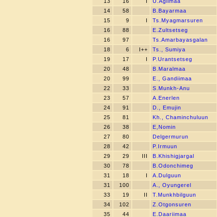
13
16
I
U.Agiimaa
14
58
B.Bayarmaa
15
9
I
Ts.Myagmarsuren
16
88
E.Zultsetseg
16
97
Ts.Amarbayasgalan
18
6
I++
Ts., Sumiya
19
17
I
P.Urantsetseg
20
48
B.Maralmaa
20
99
E., Gandiimaa
22
33
S.Munkh-Anu
23
57
A.Enerlen
24
91
D., Emujin
25
81
Kh., Chaminchuluun
26
38
E,Nomin
27
80
Delgermurun
28
42
P.Irmuun
29
29
III
B.Khishigjargal
30
78
B.Odonchimeg
31
18
I
A.Dulguun
31
100
A., Oyungerel
33
19
II
T.Munkhbilguun
34
102
Z.Otgonsuren
35
44
E.Daariimaa