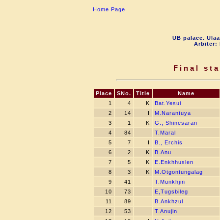
Home Page
UB palace. Ulaa
Arbiter:
Final st
Place
SNo.
Title
Name
1
4
K
Bat.Yesui
2
14
I
M.Narantuya
3
1
K
G., Shinesaran
4
84
T.Maral
5
7
I
B., Erchis
6
2
K
B.Anu
7
5
K
E.Enkhhuslen
8
3
K
M.Otgontungalag
9
41
T.Munkhjin
10
73
E,Tugsbileg
11
89
B.Ankhzul
12
53
T.Anujin