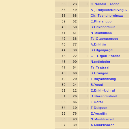
36
23
II
G.Nandin-Erdene
36
49
A., Dulguun/Khuvsgul/
38
68
Ch. Tsendhorolmaa
39
52
E.Khatangoo
40
50
B.Enkhnamuun
41
61
N.Michidmaa
42
36
Ts.Otgontsetseg
43
77
A.Enkhjin
44
30
B.Otgonjargal
45
22
II
G., Otgon-Erdene
46
90
Nandinbolor
47
64
Ts.Tsatsral
48
60
B.Urangoo
49
20
II
T.Buyankhishig
50
24
II
B.Yesui
51
12
I
E.Enkh-Uchral
51
26
III
D.Naranmisheel
53
86
J.Ucral
54
10
I
T.Dulguun
55
76
E.Yesuijin
56
93
N.Munkhsoyol
57
39
A.Munkhsaran