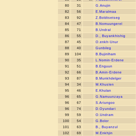
80
31
G.Anujin
82
56
E.Maralmaa
83
92
Z.Boldtsetseg
84
47
B.Nomuungerel
85
71
B.Undral
86
55
D., Buyankhishig
87
45
O.enkh-Unur
88
40
Gunbileg
89
104
B.Bujinlham
90
35
L.Nomin-Erdene
91
51
B.Enguun
92
66
B.Amin-Erdene
93
87
B.Munkhdelger
94
34
M.Khuslen
95
46
E.Khulan
96
65
G.Namuunzaya
96
67
S.Ariungoo
96
74
D.Oyundari
99
59
O.Undram
100
54
G.Bolor
101
63
B., Buyanzul
102
69
M.Enkhjin