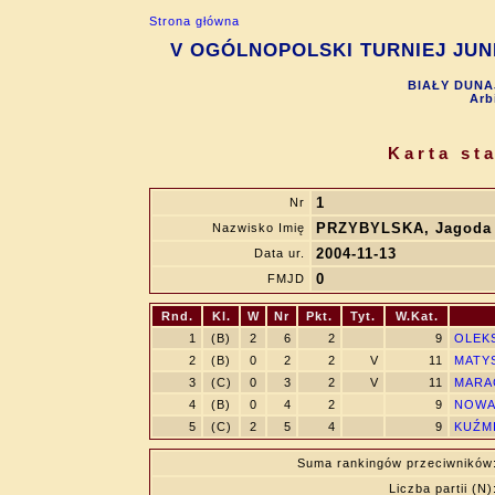
Strona główna
V OGÓLNOPOLSKI TURNIEJ JUNIO
BIAŁY DUNAJ
Arb
Karta st
1
Nr
PRZYBYLSKA, Jagoda
Nazwisko Imię
2004-11-13
Data ur.
0
FMJD
Rnd.
Kl.
W
Nr
Pkt.
Tyt.
W.Kat.
1
(B)
2
6
2
9
OLEKS
2
(B)
0
2
2
V
11
MATYS
3
(C)
0
3
2
V
11
MARAC
4
(B)
0
4
2
9
NOWAK
5
(C)
2
5
4
9
KUŹMI
Suma rankingów przeciwników
Liczba partii (N)