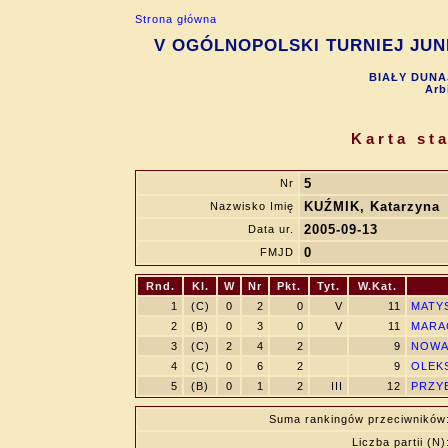
Strona główna
V OGÓLNOPOLSKI TURNIEJ JUNIO
BIAŁY DUNAJ
Arb
Karta st
5
Nr
KUŹMIK, Katarzyna
Nazwisko Imię
2005-09-13
Data ur.
0
FMJD
Rnd.
Kl.
W
Nr
Pkt.
Tyt.
W.Kat.
1
(C)
0
2
0
V
11
MATYS
2
(B)
0
3
0
V
11
MARAC
3
(C)
2
4
2
9
NOWAK
4
(C)
0
6
2
9
OLEKS
5
(B)
0
1
2
III
12
PRZYB
Suma rankingów przeciwników
Liczba partii (N)