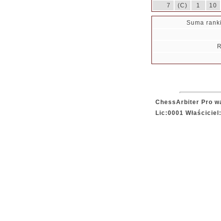
7
(C)
1
10
Suma rank
R
ChessArbiter Pro wa
Lic:0001 Właściciel