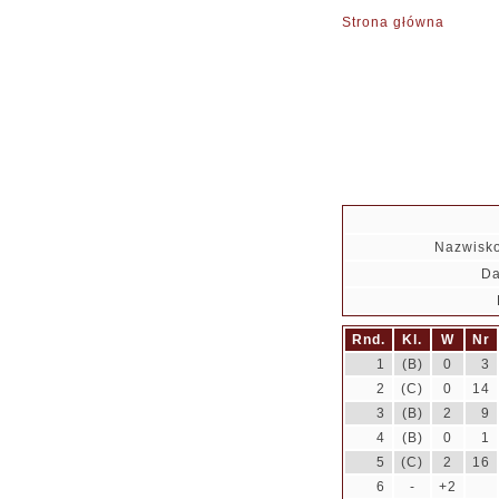
Strona główna
Nazwisko
Da
Rnd.
Kl.
W
Nr
1
(B)
0
3
2
(C)
0
14
3
(B)
2
9
4
(B)
0
1
5
(C)
2
16
6
-
+2