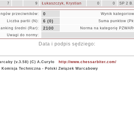
7
9
Łukaszczyk, Krystian
0
0
SP 2 B.
0
ingów przeciwników:
Wynik kategoriow
6 (0)
Liczba partii (N):
Suma punktow (Pkt
2100
anking średni (Rar):
Norma na kategorię PZWAR
Uwagi do normy:
Data i podpis sędziego:
rcaby (v.3.58) (C) A.Curyło
http://www.chessarbiter.com/
: Komisja Techniczna - Polski Związek Warcabowy