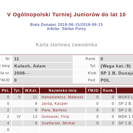
V Ogólnopolski Turniej Juniorów do lat 10
Biały Dunajec 2018-06-15/2018-06-15
Arbiter: Stefan Polny
Karta startowa zawodnika
11
0
Nr
Rank.
Kułach, Adam
(Waga kat.:9)
 Imię
Tyt.
2008- -
SP 1 B. Dunaj
ta ur.
Klub
0
POL
FMJD
Fed.
Pkt.
Tyt.
W.Kat.
Nazwisko Imię
FMJD
Rank.
0
V
11
Hanasiewicz, Mateusz
0
0
MUKS L
0
9
Jaróg, Kacper
0
0
SP 2 B.
2
9
Para, Bartosz
0
0
SP 1 B.
2
IV
13
Gotowski, Filip
0
0
MDK 1 
4
9
Szaflarski, Michał
0
0
SP 1 B.
6