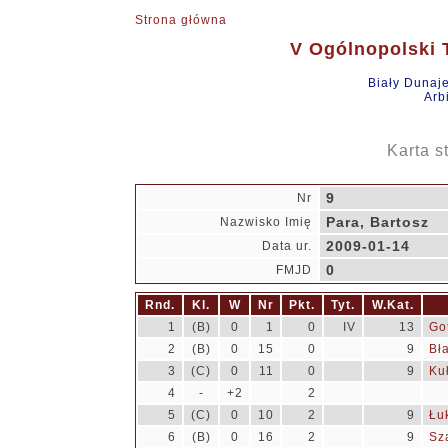
Strona główna
V Ogólnopolski T
Biały Dunaj
Arb
Karta s
9
Nr
Para, Bartosz
Nazwisko Imię
2009-01-14
Data ur.
0
FMJD
Rnd.
Kl.
W
Nr
Pkt.
Tyt.
W.Kat.
1
(B)
0
1
0
IV
13
Got
2
(B)
0
15
0
9
Bł
3
(C)
0
11
0
9
Ku
4
-
+2
2
5
(C)
0
10
2
9
Łu
6
(B)
0
16
2
9
Sza