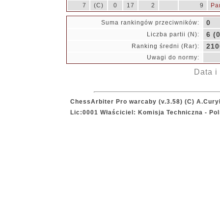
7
(C)
0
17
2
9
Pa
0
Suma rankingów przeciwników:
6 (0
Liczba partii (N):
210
Ranking średni (Rar):
Uwagi do normy:
Data i
ChessArbiter Pro warcaby (v.3.58) (C) A.Cury
Lic:0001 Właściciel: Komisja Techniczna - P