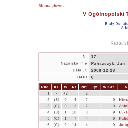
Strona główna
V Ogólnopolski T
Biały Dunaj
Arb
Karta s
17
Nr
Pańszczyk, Jan
Nazwisko Imię
2008-12-28
Data ur.
0
FMJD
Rnd.
Kl.
W
Nr
Pkt.
Tyt.
W.Kat.
N
1
-
+2
2
2
(B)
0
4
2
9
Niwc
3
(C)
0
13
2
9
Anto
4
(B)
1
10
3
9
Łuka
5
(C)
1
7
4
9
Pali
6
(C)
0
14
4
9
Jaró