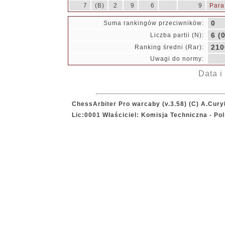
7
(B)
2
9
6
9
Para
0
Suma rankingów przeciwników:
6 (0
Liczba partii (N):
210
Ranking średni (Rar):
Uwagi do normy:
Data i
ChessArbiter Pro warcaby (v.3.58) (C) A.Cury
Lic:0001 Właściciel: Komisja Techniczna - P