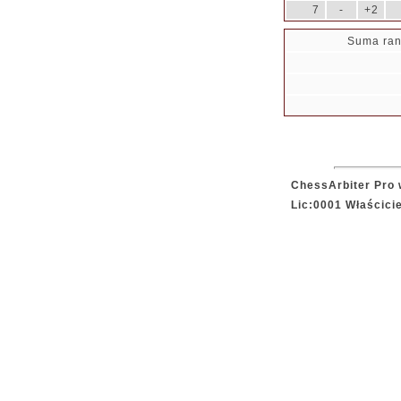
7
-
+2
Suma ran
ChessArbiter Pro 
Lic:0001 Właścici