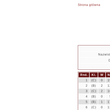
Strona główna
Nazwis
Rnd.
Kl.
W
N
1
(C)
0
1
2
(B)
2
1
3
(C)
2
1
4
(B)
0
5
(B)
1
1
6
(C)
0
1