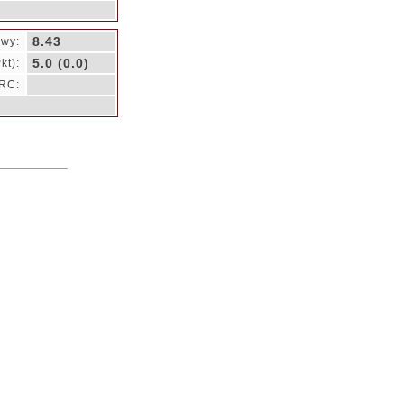
8.43
owy:
5.0 (0.0)
kt):
RC: