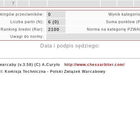
7
0
kingów przeciwników:
Wynik kategori
6 (0)
Liczba partii (N):
Suma punktow (P
2100
Ranking średni (Rar):
Norma na kategorię PZWA
Uwagi do normy:
Data i podpis sędziego:
warcaby (v.3.58) (C) A.Curyło
http://www.chessarbiter.com/
el: Komisja Techniczna - Polski Związek Warcabowy