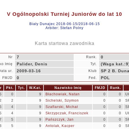
V Ogólnopolski Turniej Juniorów do lat 10
Biały Dunajec 2018-06-15/2018-06-15
Arbiter: Stefan Polny
Karta startowa zawodnika
7
0
Nr
Rank.
Palider, Denis
(Waga kat.:9
ko Imię
Tyt.
2009-03-16
SP 2 B. Dun
Data ur.
Klub
0
POL
FMJD
Fed.
r
Pkt.
Tyt.
W.Kat.
Nazwisko Imię
FMJD
Rank.
5
0
9
Błachowiak, Natan
0
0
U
2
2
9
Sichelski, Szymon
0
0
S
6
4
9
Szaflarski, Michał
0
0
S
5
4
9
Skrzypczak, Franciszek
0
0
U
7
5
9
Pańszczyk, Jan
0
0
S
3
5
9
Antolak, Kacper
0
0
S