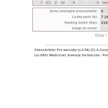
7
(C)
2
14
8
9
Jar
0
Suma rankingów przeciwników:
7 (0
Liczba partii (N):
210
Ranking średni (Rar):
Uwagi do normy:
Data i
ChessArbiter Pro warcaby (v.3.58) (C) A.Cury
Lic:0001 Właściciel: Komisja Techniczna - P