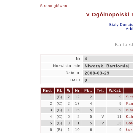
Strona główna
V Ogólnopolski T
Biały Dunaj
Arb
Karta s
4
Nr
Niwczyk, Bartłomiej
Nazwisko Imię
2008-03-29
Data ur.
0
FMJD
Rnd.
Kl.
W
Nr
Pkt.
Tyt.
W.Kat.
1
(B)
2
12
2
9
Sic
2
(C)
2
17
4
9
Pań
3
(B)
1
15
5
9
Bła
4
(C)
0
2
5
V
11
Kal
5
(B)
0
1
5
IV
13
Got
6
(B)
1
10
6
9
Łuk