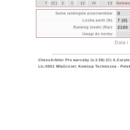
7
(C)
2
1
12
IV
13
Gotowsk
0
Suma rankingów przeciwników:
7 (0)
Liczba partii (N):
2100
Ranking średni (Rar):
Uwagi do normy:
Data i
ChessArbiter Pro warcaby (v.3.58) (C) A.Curyło
Lic:0001 Właściciel: Komisja Techniczna - Pol