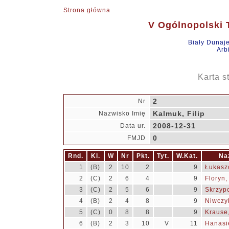
Strona główna
V Ogólnopolski T
Biały Dunaj
Arb
Karta s
2
Nr
Kalmuk, Filip
Nazwisko Imię
2008-12-31
Data ur.
0
FMJD
Rnd.
Kl.
W
Nr
Pkt.
Tyt.
W.Kat.
Na
1
(B)
2
10
2
9
Łukaszc
2
(C)
2
6
4
9
Floryn
3
(C)
2
5
6
9
Skrzypc
4
(B)
2
4
8
9
Niwczyk
5
(C)
0
8
8
9
Krause,
6
(B)
2
3
10
V
11
Hanasi