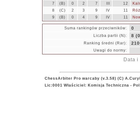
7
(B)
0
2
7
III
12
Kal
8
(C)
2
3
9
IV
11
Róż
9
(B)
0
4
9
IV
11
Now
0
Suma rankingów przeciwników:
8 (0
Liczba partii (N):
210
Ranking średni (Rar):
Uwagi do normy:
Data i
ChessArbiter Pro warcaby (v.3.58) (C) A.Cury
Lic:0001 Właściciel: Komisja Techniczna - P