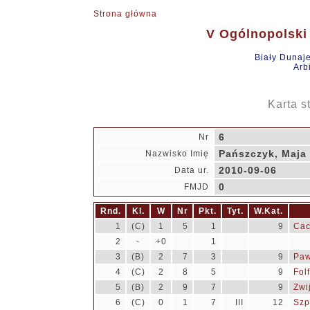
Strona główna
V Ogólnopolski 
Biały Dunaj
Arb
Karta s
6
Nr
Pańszczyk, Maja
Nazwisko Imię
2010-09-06
Data ur.
0
FMJD
Rnd.
Kl.
W
Nr
Pkt.
Tyt.
W.Kat.
1
(C)
1
5
1
9
Cac
2
-
+0
1
3
(B)
2
7
3
9
Paw
4
(C)
2
8
5
9
Fol
5
(B)
2
9
7
9
Zwi
6
(C)
0
1
7
III
12
Szp