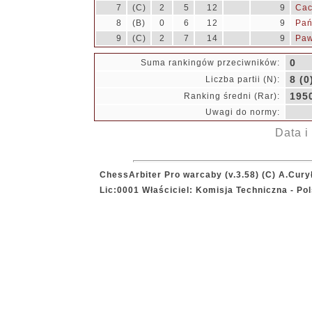
7
(C)
2
5
12
9
Cac
8
(B)
0
6
12
9
Pań
9
(C)
2
7
14
9
Paw
0
Suma rankingów przeciwników:
8 (0
Liczba partii (N):
195
Ranking średni (Rar):
Uwagi do normy:
Data i
ChessArbiter Pro warcaby (v.3.58) (C) A.Cury
Lic:0001 Właściciel: Komisja Techniczna - P