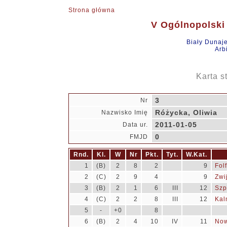
Strona główna
V Ogólnopolski 
Biały Dunaj
Arb
Karta s
3
Nr
Różycka, Oliwia
Nazwisko Imię
2011-01-05
Data ur.
0
FMJD
Rnd.
Kl.
W
Nr
Pkt.
Tyt.
W.Kat.
1
(B)
2
8
2
9
Fol
2
(C)
2
9
4
9
Zwi
3
(B)
2
1
6
III
12
Szp
4
(C)
2
2
8
III
12
Kal
5
-
+0
8
6
(B)
2
4
10
IV
11
Now