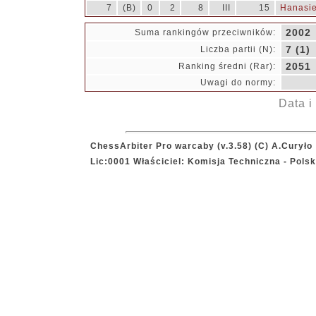
7
(B)
0
2
8
III
15
Hanasie
2002
Suma rankingów przeciwników:
7 (1)
Liczba partii (N):
2051
Ranking średni (Rar):
Uwagi do normy:
Data i
ChessArbiter Pro warcaby (v.3.58) (C) A.Curyło
Lic:0001 Właściciel: Komisja Techniczna - Pol