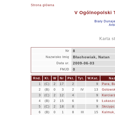
Strona główna
V Ogólnopolski T
Biały Dunaj
Arb
Karta s
8
Nr
Błachowiak, Natan
Nazwisko Imię
2009-06-03
Data ur.
0
FMJD
Rnd.
Kl.
W
Nr
Pkt.
Tyt.
W.Kat.
Naz
1
(C)
2
17
2
9
Para, B
2
(B)
0
3
2
IV
13
Gotowski
3
(C)
2
12
4
9
Karciar
4
(B)
2
15
6
9
Łukaszc
5
(C)
2
18
8
9
Skrzypc
6
(B)
0
1
8
III
15
Kalmuk,